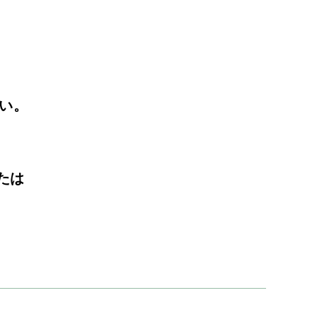
い。
たは
。