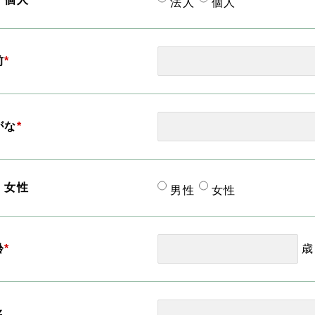
法人
個人
前
*
がな
*
・女性
男性
女性
歳
齢
*
名