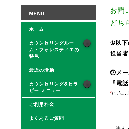
お問
どち
ホーム
①以下
カウンセリングルー
ム・フォレスティエの
担当者
特色
最近の活動
②
メー
『電話:
カウンセリング&セラ
ピー メニュー
*
は入力
ご利用料金
よくあるご質問
法人